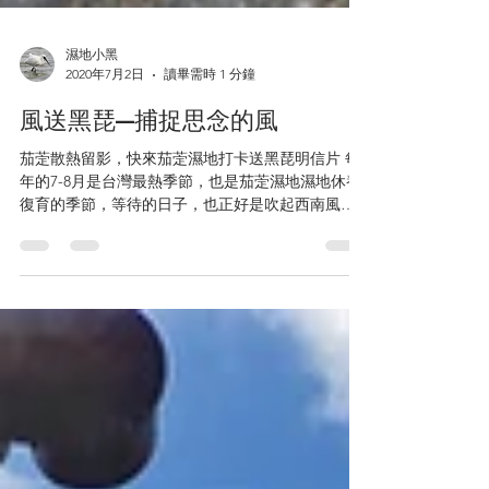
濕地小黑
2020年7月2日
讀畢需時 1 分鐘
風送黑琵—捕捉思念的風
茄萣散熱留影，快來茄萣濕地打卡送黑琵明信片 每
年的7-8月是台灣最熱季節，也是茄萣濕地濕地休養
復育的季節，等待的日子，也正好是吹起西南風的
炎暑夏季，彷彿西南風在招喚著東北風—何時將鳥
兒送下來呢？西南風也是一股思念的風—等待何時
風送黑琵到茄萣呢？...